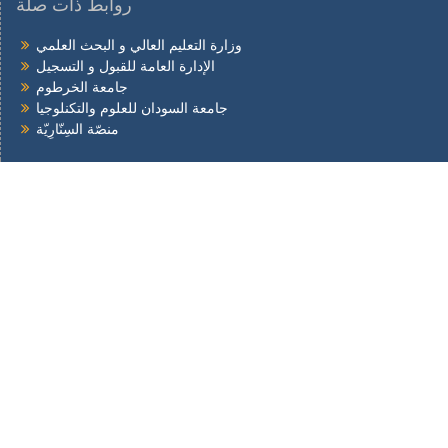
روابط ذات صلة
وزارة التعليم العالي و البحث العلمي
الإدارة العامة للقبول و التسجيل
جامعة الخرطوم
جامعة السودان للعلوم والتكنلوجيا
منصّة السِنّارِيّة
التواصل الإجتماعي
Facebook
twitter
youtube
القبول والتسجيل
الإدارات والأمانات
عن الجامعة
المكتبة
البحث العلمي
الخدمات الالكترونية
الكليات
إتصل بنا
.
جميع الحقوق محفوظة© 2026
جامعة العلوم والدراسات التطبيقية
الطائف جنوب - مربع 51 ص ب 3887 السودان البريد الالكتروني :
info@tatbigia.edu.sd