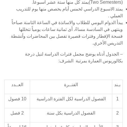
(Two Semesters)يمتد كل منها ستة عشر اسبوعاً.
يمتد الاسبوع الدراسي لخمس أيام يخصص منها يوم للتدريب
العملي .
يبدأ الدوام اليومي للطلاب والاساتذة في الساعة الثامنة صباحاً
وينتهى في السادسة مساءً، أى ثمانية ساعات يومياً تتخللها
فسحة الإفطار وفترات قصيرة تفصل بين المحاضرات وأنشطة
التدريس الأخري.
– الجدول أدناه يوضح مجمل فترات الدراسة لنيل درجة
بكالوريوس العمارة بمرتبة الشرف:
بـند
الفتــرة
العــدد
1
الفصول الدراسية لكل الفترة الدراسية
10 فصول
2
الفصول الدراسية بكل سنة
2 فصل