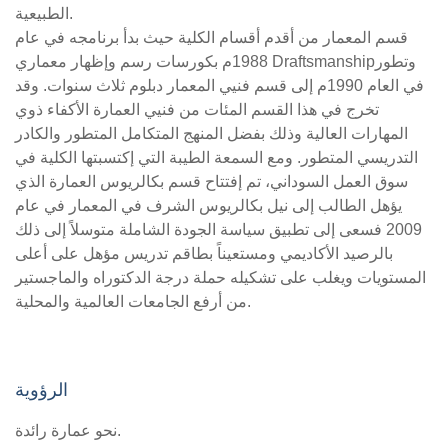
الطبيعية.
قسم المعمار من أقدم أقسام الكلية حيث بدأ برنامجه في عام
1988م بكورسات رسم وإظهار معماري Draftsmanshipوتطور
في العام 1990م إلى قسم فنيي المعمار دبلوم ثلاث سنوات. وقد
تخرج في هذا القسم المئات من فنيي العمارة الأكفاء ذوي
المهارات العالية وذلك بفضل المنهج المتكامل المتطور والكادر
التدريسي المتطور. ومع السمعة الطيبة التي إكتسبتها الكلية في
سوق العمل السوداني، تم إفتتاح قسم بكالريوس العمارة الذي
يؤهل الطالب إلى نيل بكالريوس الشرف في المعمار في عام
2009 فسعى إلى تطبيق سياسة الجودة الشاملة متوسلاً إلى ذلك
بالرصيد الأكاديمي ومستعيناً بطاقم تدريس مؤهل على أعلى
المستويات ويغلب على تشكيله حملة درجة الدكتوراه والماجستير
من أرفع الجامعات العالمية والمحلية.
الرؤوية
نحو عمارة رائدة.