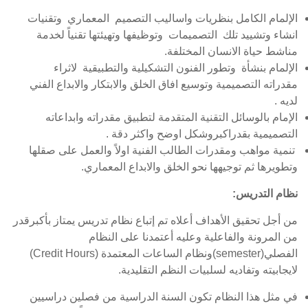
الإلمام الكامل بنظريات واساليب التصميم المعماري وتقنيات
انشاء وتشييد تلك التصميمات وتوظيفها وتهيئتها تقنياً لخدمة
مناشط حياة الانسان المختلفة.
الإلمام بنشأة وتطور الفنون التشكيلية والتطبيقية لاثراء
مقدراته التصميمية وتوسيع افاق الخلق والابتكار والابداع الفني
لديه .
الإمام بالوسائل التقنية المتقدمة لتطبيق مقدراته وابداعاته
التصميمية بقدراكبروشكل اوضح واكثر دقة .
تنمية مواهب ومقدرات الطالب الفنية اولاً والعمل على صقلها
وتطويرها ثم توجيهها نحو الخلق والابداع المعماري.
نظام التدريس:
من أجل تحقيق الأهداف أعلاه تم إتباع نظام تدريس يمتاز بأكبرقدر
من المرونة والفاعلية وعليه أعتمدنا على النظام
الفصلي(semester)ونظام الساعات المعتمدة (Credit Hours)
لايجابيته وتفاديه لسلبيات النظم التقليدية.
في مثل هذا النظام تكون السنة الدراسية من فصلين دراسيين