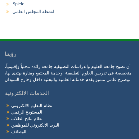
Spiele
انشطة المجلس العلمي
رؤيتنا
أن تصبح جامعة العلوم والدراسات التطبيقية جامعة رائدة محلياً وإقليمياً،
متخصصة في تدريس العلوم التطبيقية وخدمة المجتمع ومنارة يهتدى بها،
وصرح علمي متميز يقدم خدماته العلمية والبحثية داخل وخارج السودان.
الخدمات الالكترونية
نظام التعليم الالكتروني
المستودع الرقمي
نظام نتائج الطلاب
البريد الالكتروني للموظفين
الوظائف