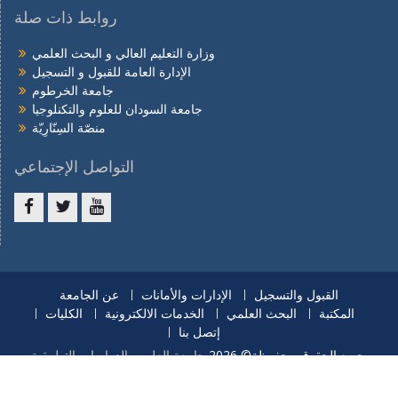
روابط ذات صلة
وزارة التعليم العالي و البحث العلمي
الإدارة العامة للقبول و التسجيل
جامعة الخرطوم
جامعة السودان للعلوم والتكنلوجيا
منصّة السِنّارِيّة
التواصل الإجتماعي
Facebook
twitter
youtube
القبول والتسجيل
الإدارات والأمانات
عن الجامعة
المكتبة
البحث العلمي
الخدمات الالكترونية
الكليات
إتصل بنا
.
جميع الحقوق محفوظة© 2026
جامعة العلوم والدراسات التطبيقية
الطائف جنوب - مربع 51 ص ب 3887 السودان البريد الالكتروني :
info@tatbigia.edu.sd