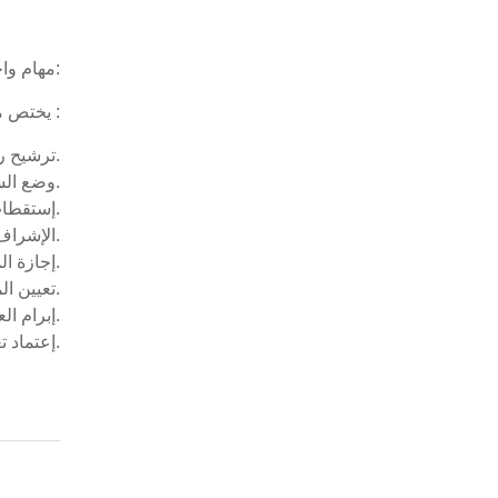
مهام واختصاصات مجلس الأمناء وفقاً لأمر تأسيس مؤسسات التعليم العالي الأهلي والأجنبي للعام 2013م كما يلي:
يختص مجلس الأمناء بإتخاذ كل التدابير والقرارات المناسبة لتحقيق أهداف المؤسسة وتكون له في سبيل ذلك إختصاصات منها :
ترشيح رئيساً له من بين أعضائه ورفعه لرئيس المجلس لإعتماده.
وضع السياسات والخطط لتطوير المؤسسة والإرتقاء بها أكاديمياً وإدارياً ومالياً.
إستقطاب الموارد المالية.
الإشراف على اللجنة المالية والإدارية بالمؤسسة.
إجازة الموازنة السنوية للمؤسسة.
تعيين المراجع القانوني للمؤسسة ومناقشة تقريره السنوي أو أي تقرير آخر يقدمه.
إبرام العقود والإتفاقيات.
إعتماد تعيين شاغلي المناصب الإدارية العليا.