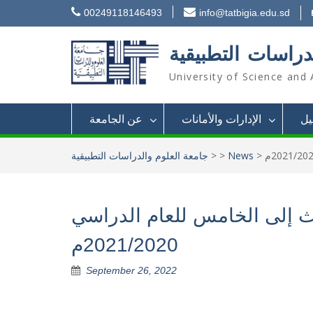
Skip
00249118146493
info@tatbigia.edu.sd
to
content
دراسات التطبيقية
University of Science and 
يل
الإدارات والأمانات
عن الجامعة
>
News
>
>
جامعة العلوم والدراسات التطبيقية
لث إلى الخامس للعام الدراسي
2021/2020م
September 26, 2022