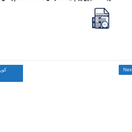
Nex
كورس